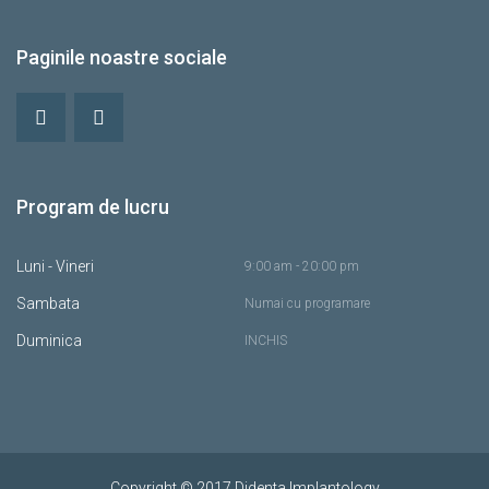
Paginile noastre sociale
Program de lucru
Luni - Vineri
9:00 am - 20:00 pm
Sambata
Numai cu programare
Duminica
INCHIS
Copyright © 2017 Didenta Implantology