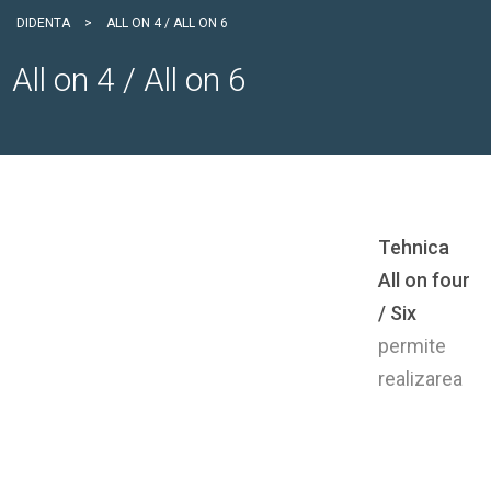
DIDENTA
>
ALL ON 4 / ALL ON 6
All on 4 / All on 6
Tehnica
All on four
/ Six
permite
realizarea